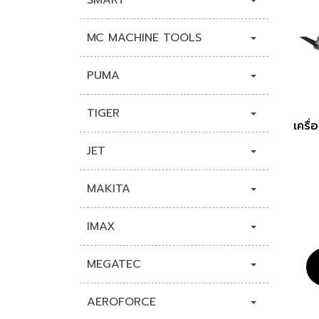
SMART
MC MACHINE TOOLS
PUMA
TIGER
เครื
JET
MAKITA
IMAX
MEGATEC
AEROFORCE