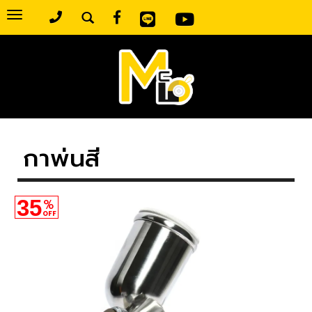
Toggle
navigation
กาพ่นสี
35
%
OFF