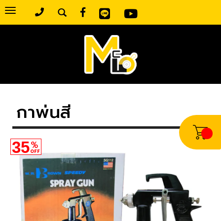
Toggle
navigation
กาพ่นสี
35
%
OFF