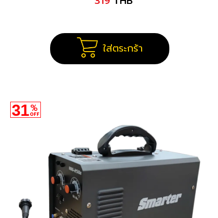
319
THB
ใส่ตระกร้า
31
%
OFF