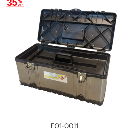
35
%
OFF
F01-0011