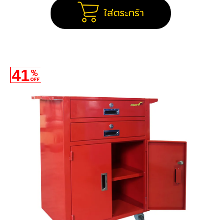
ใส่ตระกร้า
41
%
OFF