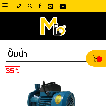
Toggle
navigation
ปั๊มน้ำ
35
%
OFF