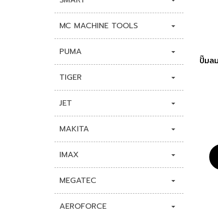
SMART
MC MACHINE TOOLS
PUMA
ปั๊ม
TIGER
JET
MAKITA
IMAX
MEGATEC
AEROFORCE