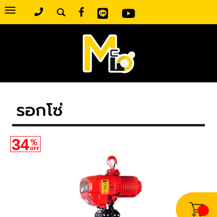
Toggle
navigation
รอกโซ่
34
%
OFF