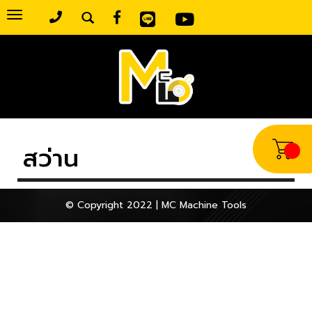
Toggle
navigation
สว่าน
© Copyright 2022 | MC Machine Tools