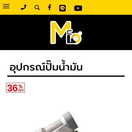
Toggle
navigation
อุปกรณ์ปั๊มน้ำมัน
36
%
OFF