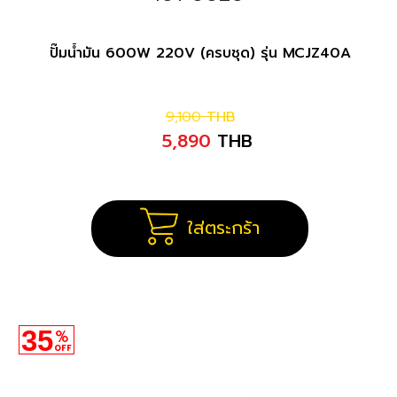
ปั๊มน้ำมัน 600W 220V (ครบชุด) รุ่น MCJZ40A
9,100
THB
5,890
THB
ใส่ตระกร้า
35
%
OFF