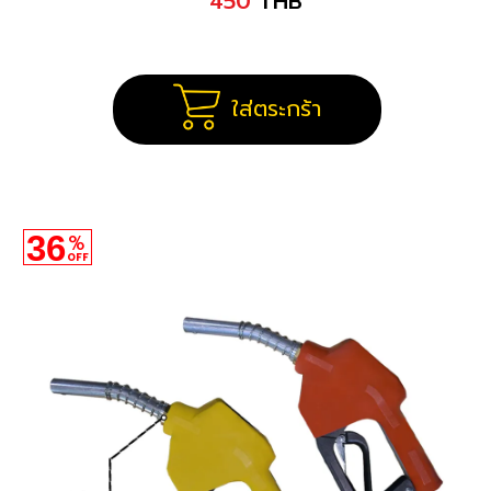
450
THB
ใส่ตระกร้า
36
%
OFF