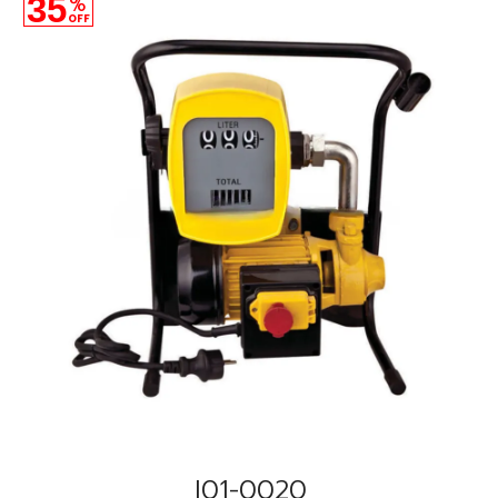
35
%
OFF
I01-0020