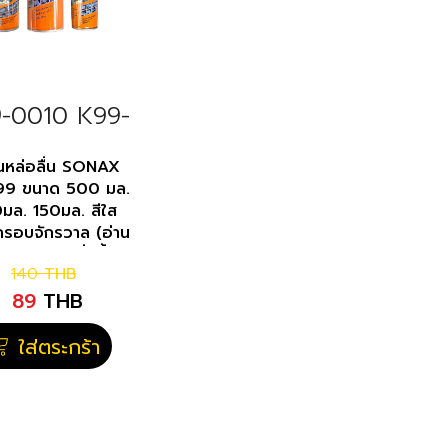
-0010 K99-
6 K99-0457
ันหล่อลื่น SONAX
99 ขนาด 500 มล.
มล. 150มล. สีใส
นครอบจักรวาล (อ่าน
เอียดก่อนสั่งซื้อ)
140
THB
89
THB
ใส่ตระกร้า