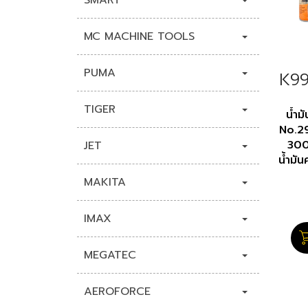
SMART
MC MACHINE TOOLS
PUMA
K99
045
TIGER
น้ำม
No.2
300
JET
น้ำมั
รายละ
MAKITA
IMAX
MEGATEC
AEROFORCE