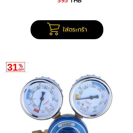
395
THB
ใส่ตระกร้า
31
%
OFF