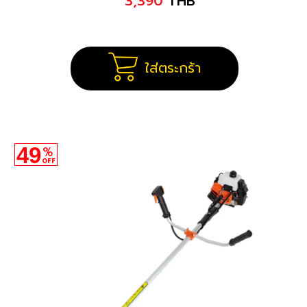
3,390
THB
ใส่ตระกร้า
49
%
OFF