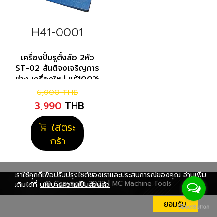
H41-0001
เครื่องปั้มรูตั้งล้อ 2หัว
ST-02 สันติจงเจริญการ
ช่าง เครื่องใหม่ แท้100%
สำหรับปั๊มรูตั้งล้อบานเลื่อน
6,000
THB
3,990
THB
ใส่ตระ
กร้า
เราใช้คุกกี้เพื่อปรับปรุงไซต์ของเราและประสบการณ์ของคุณ อ่านเพิ่ม
© Copyright 2022 | MC Machine Tools
เติมได้ที่
นโยบายความเป็นส่วนตัว
ยอมรับ