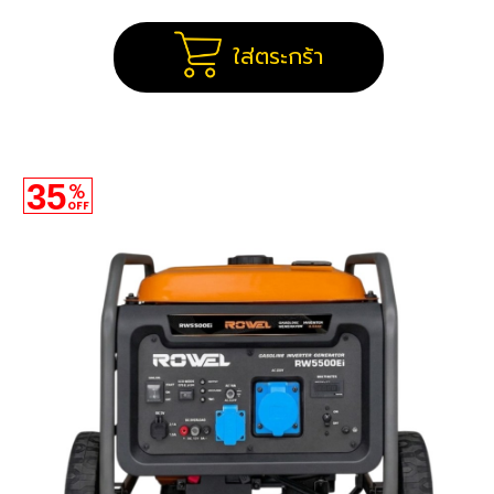
ใส่ตระกร้า
35
%
OFF