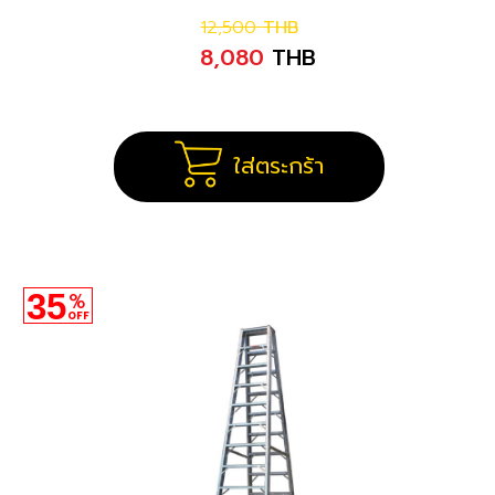
12,500
THB
8,080
THB
ใส่ตระกร้า
35
%
OFF