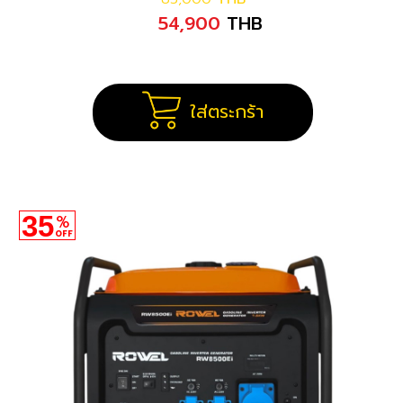
54,900
THB
ใส่ตระกร้า
35
%
OFF