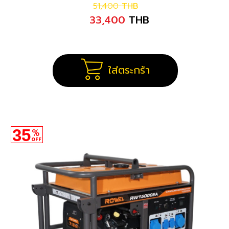
51,400
THB
33,400
THB
ใส่ตระกร้า
35
%
OFF