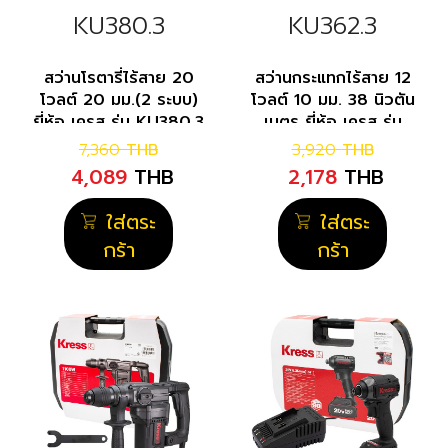
KU380.3
KU362.3
สว่านโรตารี่ไร้สาย 20
สว่านกระแทกไร้สาย 12
โวลต์ 20 มม.(2 ระบบ)
โวลต์ 10 มม. 38 นิวตัน
ยี่ห้อ เครส รุ่น KU380.3
เมตร ยี่ห้อ เครส รุ่น
KU362.3
7,360
THB
3,920
THB
4,089
THB
2,178
THB
ใส่ตระ
ใส่ตระ
กร้า
กร้า