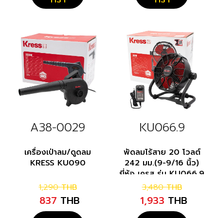
A38-0029
KU066.9
เครื่องเป่าลม/ดูดลม
พัดลมไร้สาย 20 โวลต์
KRESS KU090
242 มม.(9-9/16 นิ้ว)
ยี่ห้อ เครส รุ่น KU066.9
1,290
THB
3,480
THB
837
THB
1,933
THB