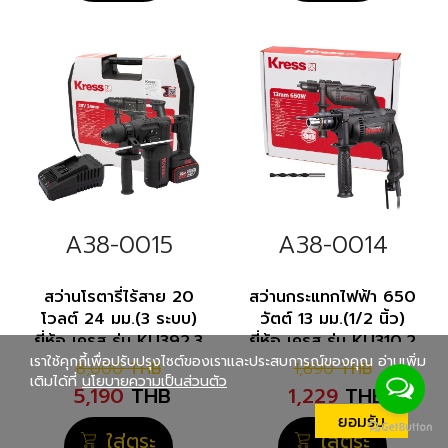
A38-0015
A38-0014
สว่านโรตารี่ไร้สาย 20
สว่านกระแทกไฟฟ้า 650
โวลต์ 24 มม.(3 ระบบ)
วัตต์ 13 มม.(1/2 นิ้ว)
ยี่ห้อ เครส รุ่น KU392.3
ยี่ห้อ เครส รุ่น KU310.2
เราใช้คุกกี้เพื่อปรับปรุงไซต์ของเราและประสบการณ์ของคุณ อ่านเพิ่ม
8,000
THB
1,890
THB
เติมได้ที่
นโยบายความเป็นส่วนตัว
5,190
THB
1,229
THB
ยอมรับ
ใส่ตระ
ใส่ตระ