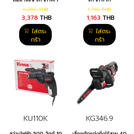
ยี่ห้อ เครส รุ่น KU152
รุ่น KU120
6,080
THB
1,790
THB
3,378
THB
1,163
THB
ใส่ตระ
ใส่ตระ
กร้า
กร้า
KU110K
KG346.9
สว่านไฟฟ้า 500 วัตต์ 10
เลื่อยตัดแต่งกิ่งไร้สาย 40