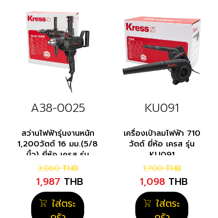
A38-0025
KU091
สว่านไฟฟ้ารุ่นงานหนัก
เครื่องเป่าลมไฟฟ้า 710
1,200วัตต์ 16 มม.(5/8
วัตต์ ยี่ห้อ เครส รุ่น
นิ้ว) ยี่ห้อ เครส รุ่น
KU091
KU146
3,060
THB
1,700
THB
1,987
THB
1,098
THB
ใส่ตระ
ใส่ตระ
กร้า
กร้า