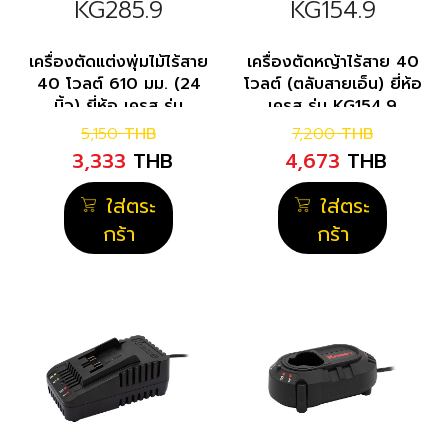
KG285.9
KG154.9
เครื่องตัดแต่งพุ่มไม้ไร้สาย
เครื่องตัดหญ้าไร้สาย 40
40 โวลต์ 610 มม. (24
โวลต์ (ตลับสายเอ็น) ยี่ห้อ
นิ้ว) ยี่ห้อ เครส รุ่น
เครส รุ่น KG154.9
KG285.9
5,150
THB
7,200
THB
3,333
THB
4,673
THB
ใส่ตระ
ใส่ตระ
กร้า
กร้า