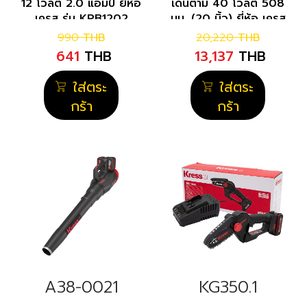
12 โวลต์ 2.0 แอมป์ ยี่ห้อ
เดินตาม 40 โวลต์ 508
เครส รุ่น KPB1202
มม. (20 นิ้ว) ยี่ห้อ เครส
รุ่น KG754.9
990
THB
20,220
THB
641
THB
13,137
THB
ใส่ตระ
ใส่ตระ
กร้า
กร้า
A38-0021
KG350.1