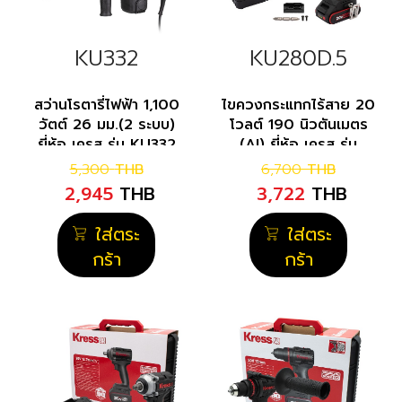
KU332
KU280D.5
สว่านโรตารี่ไฟฟ้า 1,100
ไขควงกระแทกไร้สาย 20
วัตต์ 26 มม.(2 ระบบ)
โวลต์ 190 นิวตันเมตร
ยี่ห้อ เครส รุ่น KU332
(AI) ยี่ห้อ เครส รุ่น
KU280D.5
5,300
THB
6,700
THB
2,945
THB
3,722
THB
ใส่ตระ
ใส่ตระ
กร้า
กร้า