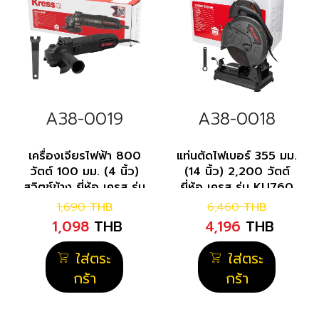
A38-0019
A38-0018
เครื่องเจียรไฟฟ้า 800
แท่นตัดไฟเบอร์ 355 มม.
วัตต์ 100 มม. (4 นิ้ว)
(14 นิ้ว) 2,200 วัตต์
สวิตช์ข้าง ยี่ห้อ เครส รุ่น
ยี่ห้อ เครส รุ่น KU760
KU709
1,690
THB
6,460
THB
1,098
THB
4,196
THB
ใส่ตระ
ใส่ตระ
กร้า
กร้า