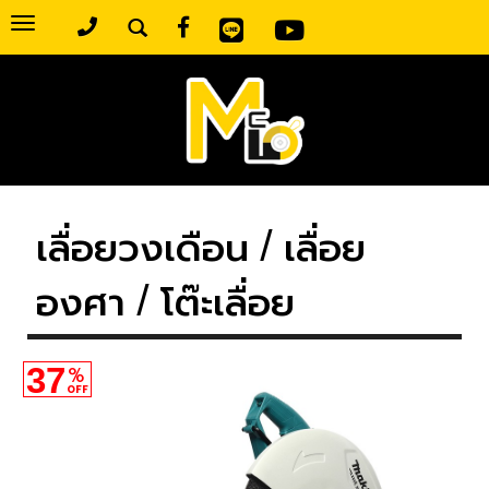
Toggle
navigation
เลื่อยวงเดือน / เลื่อย
องศา / โต๊ะเลื่อย
37
%
OFF