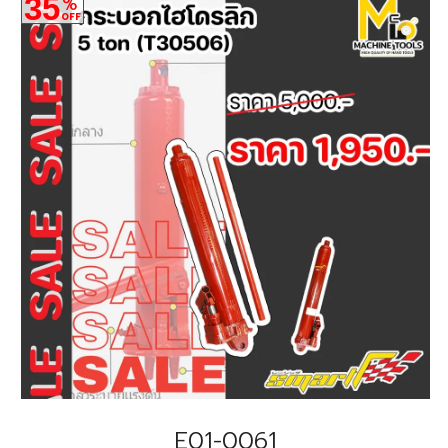
35
%
OFF
E01-0061