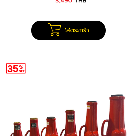
3,490
THB
ใส่ตระกร้า
35
%
OFF