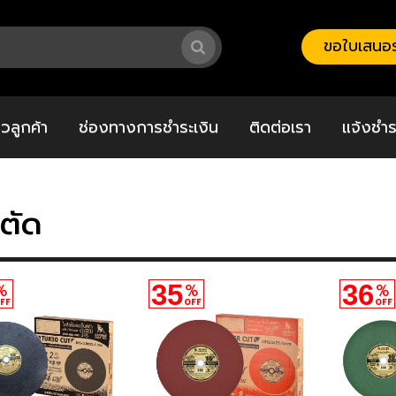
ขอใบเสนอร
วิวลูกค้า
ช่องทางการชำระเงิน
ติดต่อเรา
แจ้งชำร
ตัด
35
36
%
%
%
FF
OFF
OFF