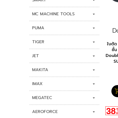
SMART
MC MACHINE TOOLS
PUMA
D
TIGER
ใบตัด
ชั้
Doubl
JET
S
MAKITA
IMAX
MEGATEC
38
AEROFORCE
O