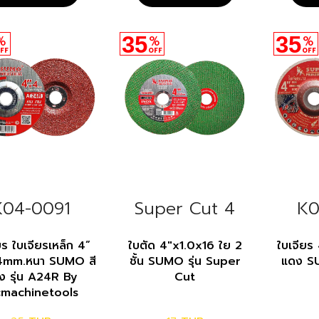
35
35
%
%
%
FF
OFF
OFF
K04-0091
Super Cut 4
K0
ยร ใบเจียรเหล็ก 4”
ใบตัด 4"x1.0x16 ใย 2
ใบเจียร
4mm.หนา SUMO สี
ชั้น SUMO รุ่น Super
แดง S
ง รุ่น A24R By
Cut
machinetools