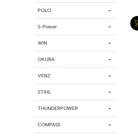
POLO
S-Power
WIN
OKURA
VENZ
STIHL
THUNDERPOWER
COMPASS