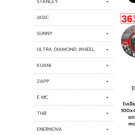
STANLEY
36
JASIC
O
SUNNY
ULTRA DIAMOND WHEEL
KUANI
ZAPP
E MC
ใบเจี
100x
THB
แด
mc
ENERNOVA